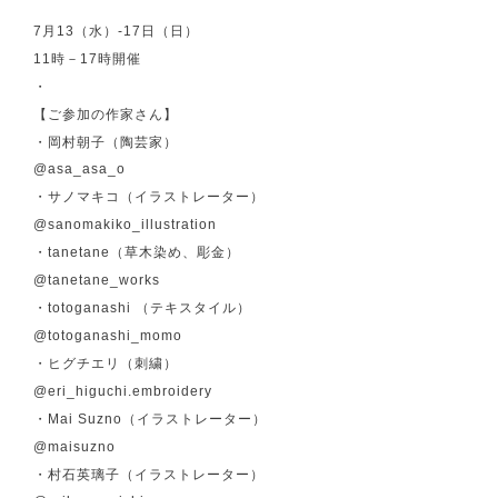
7月13（水）-17日（日）
11時－17時開催
・
【ご参加の作家さん】
・岡村朝子（陶芸家）
@asa_asa_o
・サノマキコ（イラストレーター）
@sanomakiko_illustration
・tanetane（草木染め、彫金）
@tanetane_works
・totoganashi （テキスタイル）
@totoganashi_momo
・ヒグチエリ（刺繍）
@eri_higuchi.embroidery
・Mai Suzno（イラストレーター）
@maisuzno
・村石英璃子（イラストレーター）