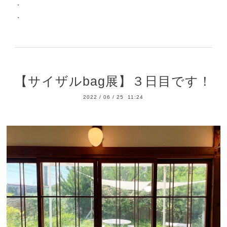
・
・
【サイザルbag展】３日目です！
2022
/
06
/
25 11:24