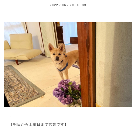
2022
/
06
/
29 18:39
・
【明日から土曜日まで営業です】
・