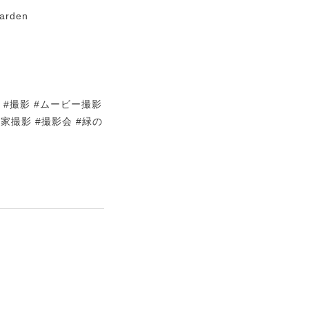
garden
ース #撮影 #ムービー撮影
民家撮影 #撮影会 #緑の