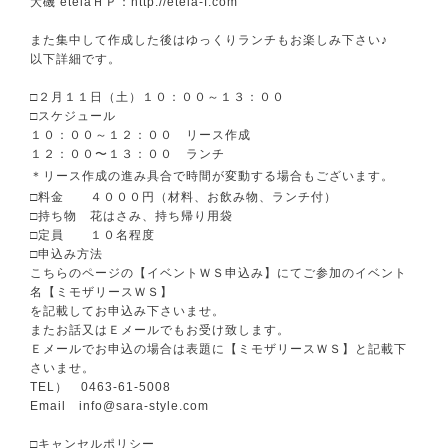
大磯 etelaＨＰ：http://etela-f.com
また集中して作成した後はゆっくりランチもお楽しみ下さい♪
以下詳細です。
□２月１１日（土）１０：００～１３：００
□スケジュール
１０：００～１２：００ リース作成
１２：００〜１３：００ ランチ
＊リース作成の進み具合で時間が変動する場合もございます。
□料金 ４０００円（材料、お飲み物、ランチ付）
□持ち物 花はさみ、持ち帰り用袋
□定員 １０名程度
□申込み方法
こちらのページの【イベントＷＳ申込み】にてご参加のイベント
名【ミモザリースＷＳ】
を記載して
お申込み下さいませ。
またお話又はＥメールでもお受け致します。
Ｅメールでお申込の場合は表題に【ミモザリースＷＳ】と記載下
さいませ。
TEL） 0463-61-5008
Email info@sara-style.com
□キャンセルポリシー