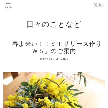
日々のことなど
「春よ来い！！ミモザリース作り
ＷＳ」のご案内
2017
/
01
/
15 22:38