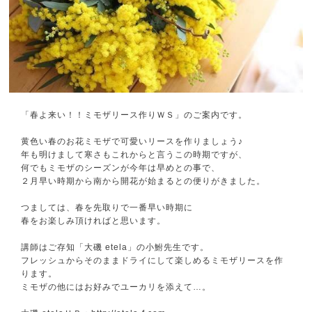
「春よ来い！！ミモザリース作りＷＳ」のご案内です。
黄色い春のお花ミモザで可愛いリースを作りましょう♪
年も明けまして寒さもこれからと言うこの時期ですが、
何でもミモザのシーズンが今年は早めとの事で、
２月早い時期から南から開花が始まるとの便りがきました。
つましては、春を先取りで一番早い時期に
春をお楽しみ頂ければと思います。
講師はご存知「大磯 etela」の小鮒先生です。
フレッシュからそのままドライにして楽しめるミモザリースを作
ります。
ミモザの他にはお好みでユーカリを添えて…。