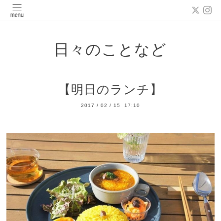
日々のことなど
【明日のランチ】
2017
/
02
/
15 17:10