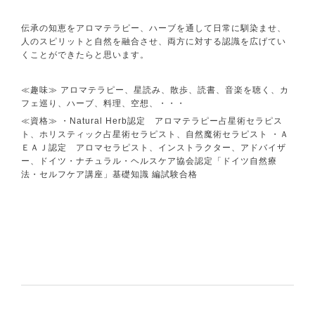
伝承の知恵をアロマテラピー、ハーブを通して日常に馴染ませ、
人のスピリットと自然を融合させ、両方に対する認識を広げてい
くことができたらと思います。
≪趣味≫ アロマテラピー、星読み、散歩、読書、音楽を聴く、カ
フェ巡り、ハーブ、料理、空想、・・・
≪資格≫ ・Natural Herb認定 アロマテラピー占星術セラピス
ト、ホリスティック占星術セラピスト、自然魔術セラピスト ・Ａ
ＥＡＪ認定 アロマセラピスト、インストラクター、アドバイザ
ー、ドイツ・ナチュラル・ヘルスケア協会認定「ドイツ自然療
法・セルフケア講座」基礎知識 編試験合格