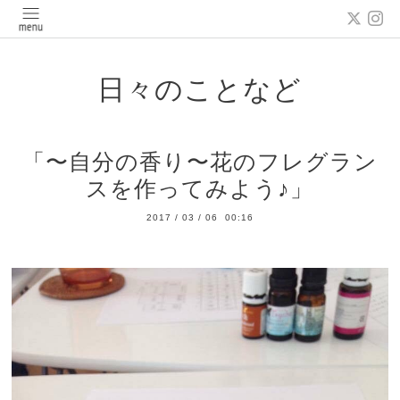
日々のことなど
「〜自分の香り〜花のフレグラン
スを作ってみよう♪」
2017
/
03
/
06 00:16