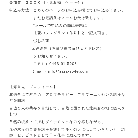
参加費：２５００円（飲み物、ケーキ付）
申込み方法：こちらのページのお申込み欄にてお申込み下さい。
またお電話又はメールお受け致します。
*メールで申込みの際は表題に
【花のフレグランス作り】とご記入頂き、
①お名前
②連絡先（お電話番号及びＥアドレス）
をお知らせ下さい。
ＴＥＬ）0463-61-5008
Ｅmail）info@sara-style.com
【海香先生プロフィール】
北鎌倉にて占星術、アロマテラピー、フラワーエッセンス講座な
どを開講。
自然と人の共存を目指して、自然に囲まれた北鎌倉の地に拠点を
もつ。
自然の現象下に潜むダイナミックな力を感じながら、
花や木々の言葉を講座を通して多くの人に伝えていきたいと、講
師、セラピストとして日々仕事に励んでます。