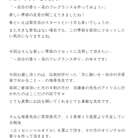
「～自分の香り～花のフレグランスを作ってみよう♪」
新しい季節の足音が聞こえてきましたね！
春といえば新生活がスタートという方も多いでしょうか。
また大きな変化はない場合でも、この季節を節目にリセットした
い気分になりますよね。
今回はそんな新しい季節のリセットに活用して頂きたい…
「～自分の香り～花のフレグランス作り」のＷＳです♪
今回お越し頂くのは、以前好評だった「月に願いを～自分の月星
座で分かること～」の海香先生です。
前回ご参加頂いた方の８割の方が、北鎌倉の先生のアトリエに行
かれたのはここだけの話ですｗ
とても真摯にお話を聞いてくれるとても素敵な先生です。
そんな海香先生に実習形式で、１２星座１０惑星より不足してい
る精油
（エッセンシャルオイル）を選んで頂き、その方のオリジナルの
香りを作って頂きます。