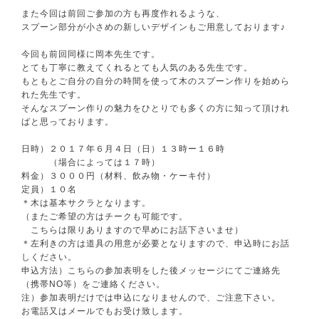
また今回は前回ご参加の方も再度作れるような、
スプーン部分が小さめの新しいデザインもご用意しており
ます♪
今回も前回同様に岡本先生です。
とても丁寧に教えてくれるとても人気のある先生です。
もともとご自分の自分の時間を使って木のスプーン作りを
始めら
れた先生です。
そんなスプーン作りの魅力をひとりでも多くの方に知って
頂けれ
ばと思っております。
日時）２０１７年６月４日（日）１３時ー１６時
（場合によっては１７時）
料金）３０００円（材料、飲み物・ケーキ付）
定員）１０名
＊木は基本サクラとなります。
（またご希望の方はチークも可能です。
こちらは限りありますので早めにお話下さいませ）
＊左利きの方は道具の用意が必要となりますので、申込時
にお話
しください。
申込方法）こちらの参加表明をした後メッセージにてご連
絡先
（携帯NO等）をご連絡ください。
注）参加表明だけでは申込になりませんので、ご注意下さ
い。
お電話又はメールでもお受け致します。