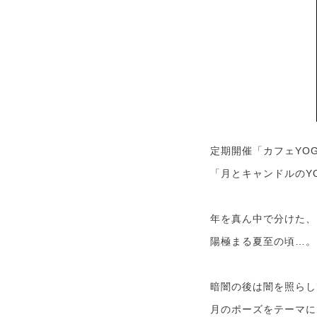
定期開催「カフェYO
「月とキャンドルのY
年を真ん中で分けた、
陽極まる夏至の頃…。
暗闇の後は闇を照らし
月のポーズをテーマに