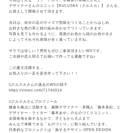
デザイナーさんのユニット【KULUSKA（クルスカ）
】 さんを、
お迎えして開催させて頂きます。
当日は、自分の足のサイズで型紙をつくることからはじめ
、
お好きな色の革と紐の組み合わせでつくっていきます。
写真を見ても分かるように、底面のお色から紐のお色や太
さ
によってそれぞれ表情が全く違っていますね。
サラでは珍しい？男性もぜひご参加頂きたいWSです。
ご夫婦や恋人同士でお揃いで作っても素敵ですね♪
この夏大活躍する…
お気入りの一足を是非作って下さい！！
□クルスカさんの過去のWSの様子
https://vimeo.com/71740019
□クルスカさんプロフィール
鎌倉を拠点に活動する、服飾デザイナー・革職人「藤本直
紀」と
デザイナー・ライター「藤本あや」のものづくりユニット
。
全国各地を旅するなかで、子どもから大人まで、
みんなで体験できる「ものづくり」に取り組んでいます。
代表的なプロジェクトは「旅するデザイン OPEN DESIGN