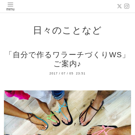
日々のことなど
「自分で作るワラーチづくりWS」
ご案内♪
2017
/
07
/
05 23:51