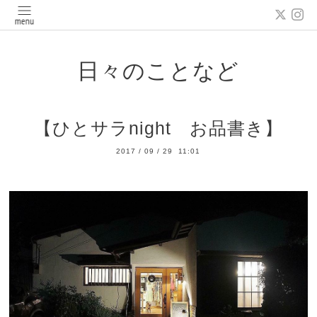
日々のことなど
【ひとサラnight お品書き】
2017
/
09
/
29 11:01