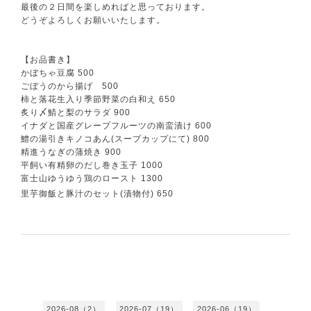
最後の２日間を楽しめればと思っております。
どうぞよろしくお願いいたします。
【お品書き】
かぼちゃ豆腐 500
ごぼうのから揚げ 500
柿と落花生入り季節野菜の白和え 650
炙り〆鯖と梨のサラダ 900
イナダと国産グレープフルーツの南蛮漬け 600
鱧の湯引きキノコあん(スープカップにて) 800
精進うなぎの蒲焼き 900
平飼い有精卵のだし巻き玉子 1000
富士山ゆうゆう鶏のロースト 1300
里芋御飯と豚汁のセット(漬物付) 650
2026-08（2）
2026-07（19）
2026-06（19）