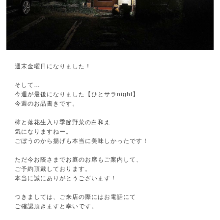
週末金曜日になりました！
そして…
今週が最後になりました【ひとサラnight】
今週のお品書きです。
柿と落花生入り季節野菜の白和え…
気になりますねー。
ごぼうのから揚げも本当に美味しかったです！
ただ今お蔭さまでお庭のお席もご案内して、
ご予約頂戴しております。
本当に誠にありがとうございます！
つきましては、ご来店の際にはお電話にて
ご確認頂きますと幸いです。