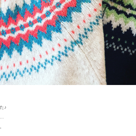
た♪
…
。