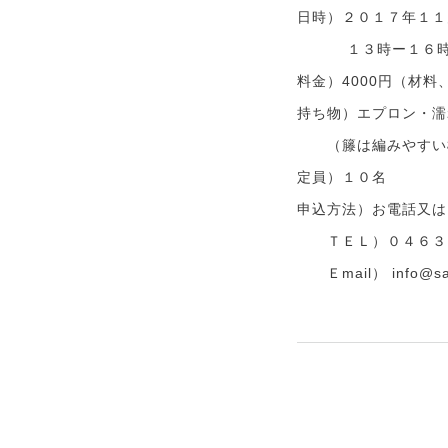
日時）２０１７年１１
１３時ー１６
料金）4000円（材
持ち物）エプロン・濡
（籐は編みやすい様
定員）１０名
申込方法）お電話又は
ＴＥＬ）０４６３
Ｅmail） info@sara