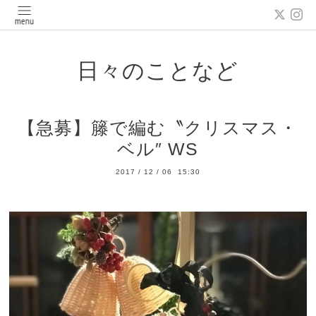
日々のことなど
【急募】籐で編む〝クリスマス・
ベル″ WS
2017
/
12
/
06 15:30