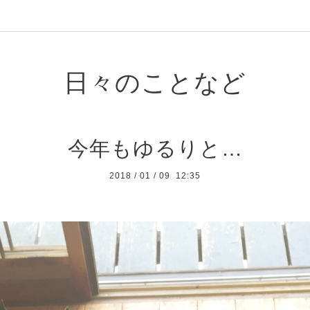
日々のことなど
今年もゆるりと…
2018
/
01
/
09 12:35