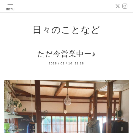
日々のことなど
ただ今営業中ー♪
2018
/
01
/
16 11:18