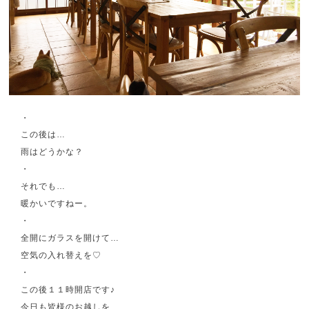
・
この後は…
雨はどうかな？
・
それでも…
暖かいですねー。
・
全開にガラスを開けて…
空気の入れ替えを♡
・
この後１１時開店です♪
今日も皆様のお越しを、