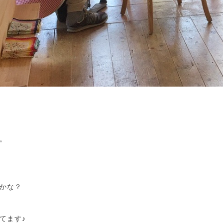
。
かな？
てます♪