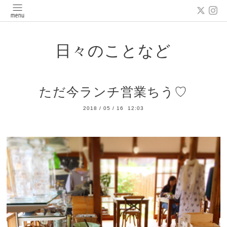
日々のことなど
ただ今ランチ営業ちう♡
2018
/
05
/
16 12:03