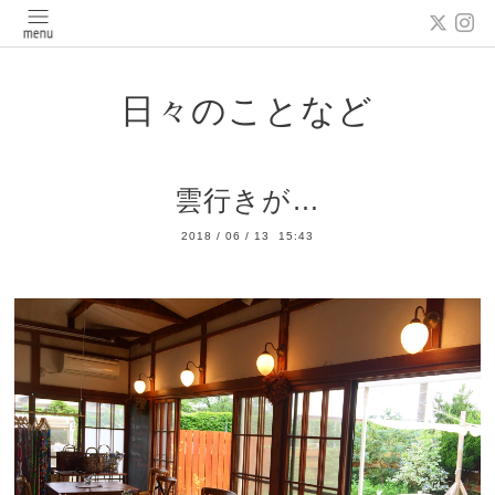
日々のことなど
雲行きが…
2018
/
06
/
13 15:43