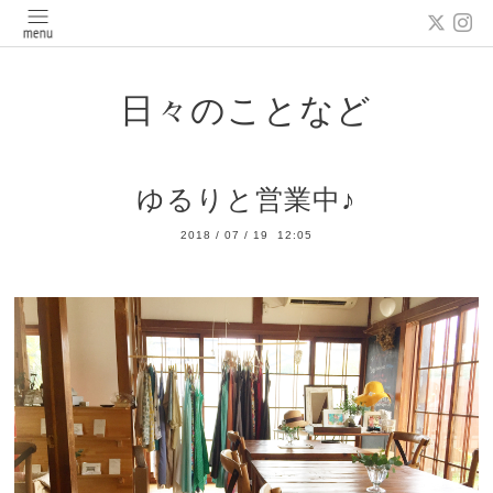
日々のことなど
ゆるりと営業中♪
2018
/
07
/
19 12:05