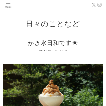
日々のことなど
かき氷日和です☀︎
2018
/
07
/
25 13:00