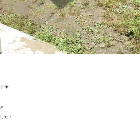
す☀︎
w
した♪