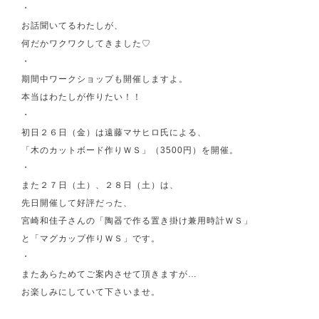
・
お話聞いてるわたしが、
何だかワクワクしてきました♡
・
期間中ワークショップも開催しますよ。
本当はわたしが作りたい！！
・
初日２６日（金）は遠藤マサヒロ氏による、
「木のカットボード作りＷＳ」（3500円）を開催。
・
また２７日（土）、２８日（土）は、
先日開催して好評だった、
宮崎和佳子さんの「陶器で作る置き掛け兼用時計ＷＳ」
と「マグカップ作りＷＳ」です。
・
またあらためてご案内させて頂きますが…
お楽しみにしていて下さいませ。