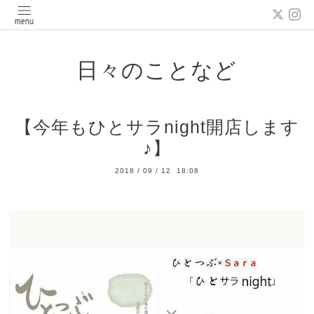
日々のことなど
【今年もひとサラnight開店します
♪】
2018
/
09
/
12 18:08