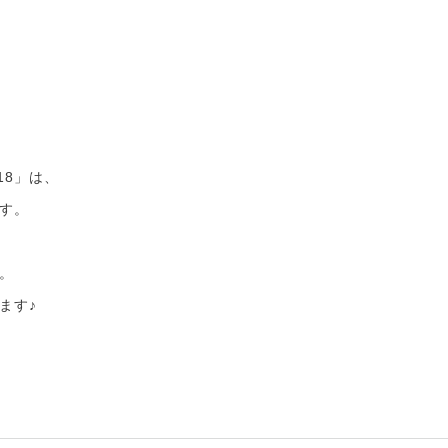
018」は、
す。
。
ます♪