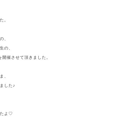
た。
の、
生の、
を開催させて頂きました。
ま、
ました♪
たよ♡