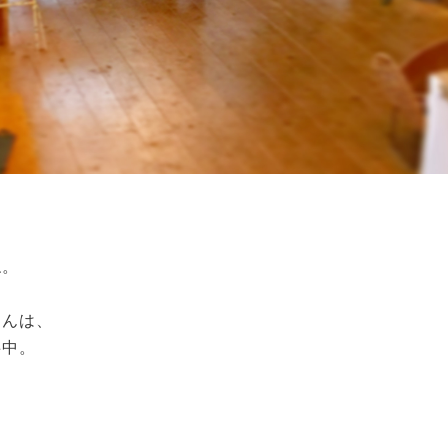
ね。
さんは、
事中。