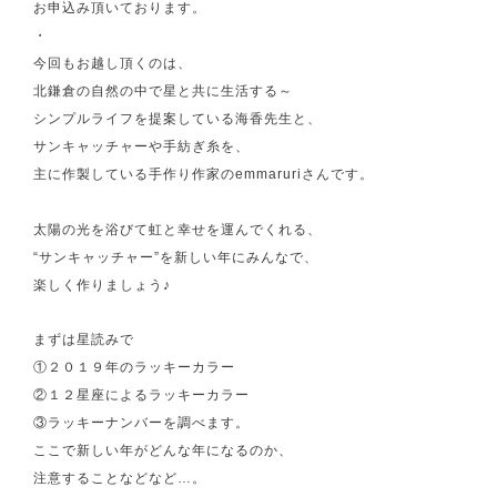
お申込み頂いております。
・
今回もお越し頂くのは、
北鎌倉の自然の中で星と共に生活する～
シンプルライフを提案している海香先生と、
サンキャッチャーや手紡ぎ糸を、
主に作製している手作り作家のemmaruriさんです。
太陽の光を浴びて虹と幸せを運んでくれる、
“サンキャッチャー”を新しい年にみんなで、
楽しく作りましょう♪
まずは星読みで
①２０１９年のラッキーカラー
②１２星座によるラッキーカラー
③ラッキーナンバーを調べます。
ここで新しい年がどんな年になるのか、
注意することなどなど…。