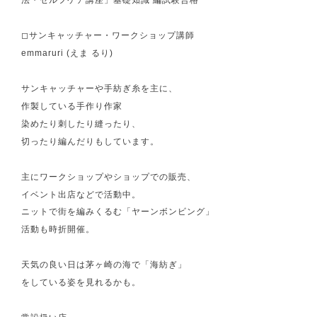
法・セルフケア講座」基礎知識 編試験合格
◻︎サンキャッチャー・ワークショップ講師
emmaruri (えま るり)
サンキャッチャーや手紡ぎ糸を主に、
作製している手作り作家
染めたり刺したり縫ったり、
切ったり編んだりもしています。
主にワークショップやショップでの販売、
イベント出店などで活動中。
ニットで街を編みくるむ「ヤーンボンビング」
活動も時折開催。
天気の良い日は茅ヶ崎の海で「海紡ぎ」
をしている姿を見れるかも。