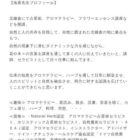
【海香先生プロフィール】
北鎌倉にて占星術、アロマテラピー、フラワーエッセンス講座な
どを開講。
自然と人の共存を目指して、自然に囲まれた北鎌倉の地に拠点を
もつ。
自然の現象下に潜むダイナミックな力を感じながら、
花や木々の言葉を講座を通して多くの人に伝えていきたいと、講
師、セラピストとして日々仕事に励んでます。
伝承の知恵をアロマテラピー、ハーブを通して日常に馴染ませ、
人のスピリットと自然を融合させ、両方に対する認識を広げてい
くことができたらと思います。
≪趣味≫ アロマテラピー、星読み、散歩、読書、音楽を聴く、カ
フェ巡り、ハーブ、料理、空想、・・・
≪資格≫ ・Natural Herb認定 アロマテラピー占星術セラピス
ト、ホリスティック占星術セラピスト、自然魔術セラピスト ・Ａ
ＥＡＪ認定 アロマセラピスト、インストラクター、アドバイザ
ー、ドイツ・ナチュラル・ヘルスケア協会認定「ドイツ自然療