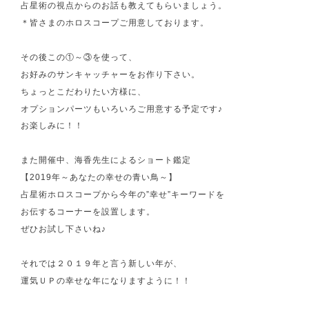
占星術の視点からのお話も教えてもらいましょう。
＊皆さまのホロスコープご用意しております。
その後この①～③を使って、
お好みのサンキャッチャーをお作り下さい。
ちょっとこだわりたい方様に、
オプションパーツもいろいろご用意する予定です♪
お楽しみに！！
また開催中、海香先生によるショート鑑定
【2019年～あなたの幸せの青い鳥～】
占星術ホロスコープから今年の”幸せ”キーワードを
お伝するコーナーを設置します。
ぜひお試し下さいね♪
それでは２０１９年と言う新しい年が、
運気ＵＰの幸せな年になりますように！！