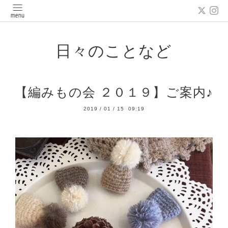
日々のことなど
【編みもの会 ２０１９】ご案内♪
2019
/
01
/
15 09:19