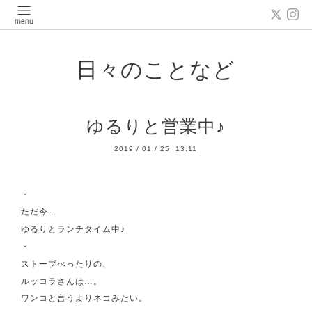
日々のことなど
ゆるりと営業中♪
2019
/
01
/
25 13:11
・
ただ今…
ゆるりとランチタイム中♪
・
ストーブべったりの、
ルッコラさんは…。
ワンコと言うよりネコみたい。