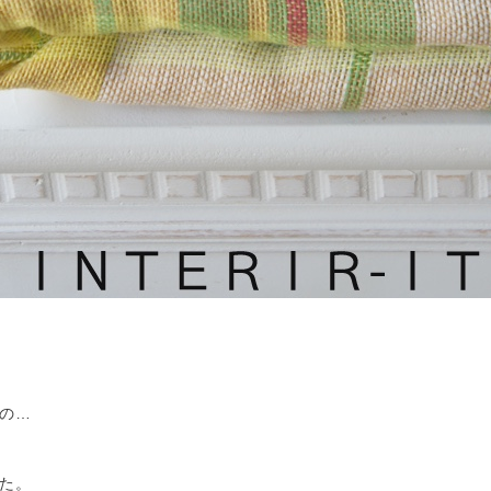
の…
た。