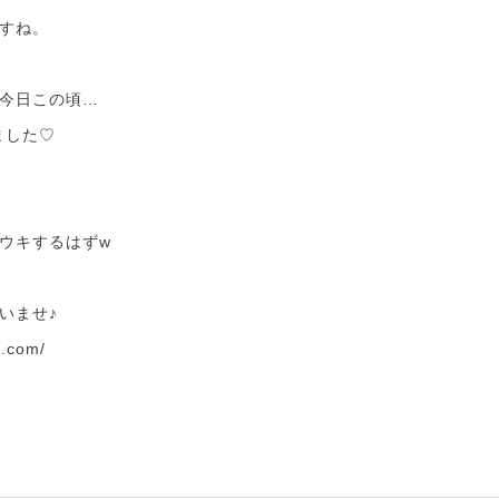
すね。
今日この頃…
ました♡
ウキするはずw
いませ♪
e.com/