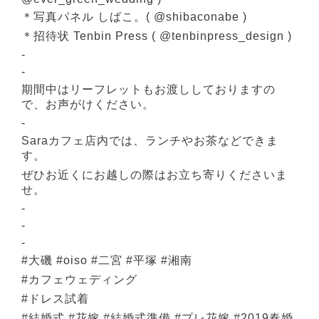
＊写真パネル しばこ。( @shibaconabe )
＊招待状 Tenbin Press ( @tenbinpress_design )
-
-
期間中はリーフレットもお渡ししておりますの
で、お声がけください。
-
Saraカフェ店内では、ランチやお茶などできま
す。
ぜひお近くにお越しの際はお立ち寄りくださいま
せ。
-
-
-
#大磯 #oiso #二宮 #平塚 #湘南
#カフェウェディング
#ドレス試着
#結婚式 #花嫁 #結婚式準備 #プレ花嫁 #2019春婚