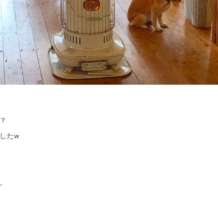
？
したw
。