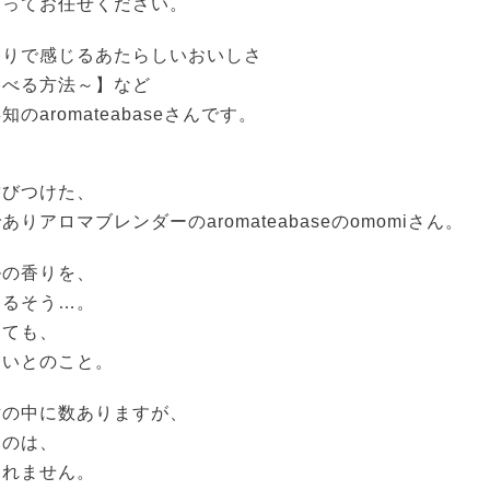
よってお任せください。
香りで感じるあたらしいおいしさ
食べる方法～】など
のaromateabaseさんです。
結びつけた、
りアロマブレンダーのaromateabaseのomomiさん。
ルの香りを、
じるそう…。
っても、
白いとのこと。
世の中に数ありますが、
ものは、
しれません。