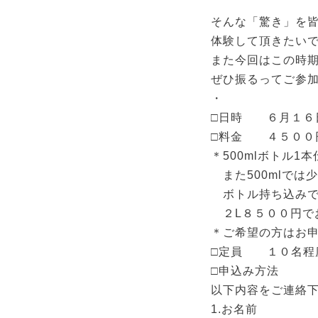
そんな「驚き」を
体験して頂きたい
また今回はこの時
ぜひ振るってご参
・
□日時 ６月１６
□料金 ４５００
＊500mlボトル
また500mlでは
ボトル持ち込みで
２L８５００円で
＊ご希望の方はお
□定員 １０名程
□申込み方法
以下内容をご連絡
1.お名前