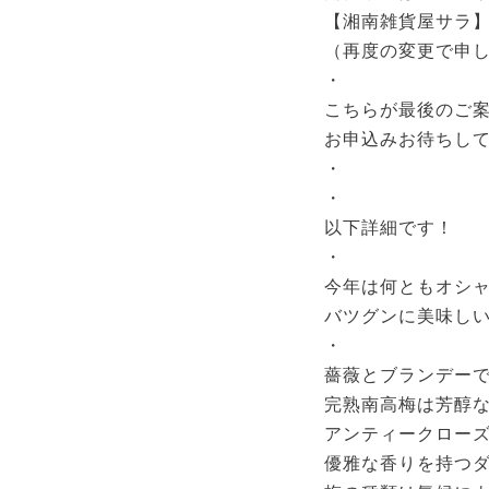
【湘南雑貨屋サラ
（再度の変更で申
・
こちらが最後のご
お申込みお待ちし
・
・
以下詳細です！
・
今年は何ともオシ
バツグンに美味し
・
薔薇とブランデー
完熟南高梅は芳醇
アンティークロー
優雅な香りを持つ