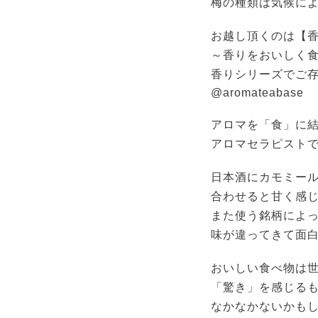
梅の種類は気候に
お越し頂くのは【
～香りをおいしく
香りシリーズでご存知
@aromateabase
アロマを「食」に
アロマセラピストであ
日本酒にカモミー
合わせると甘く感
また使う銘柄によ
味が違ってきて面
おいしい食べ物は
「驚き」を感じる
なかなかないかも