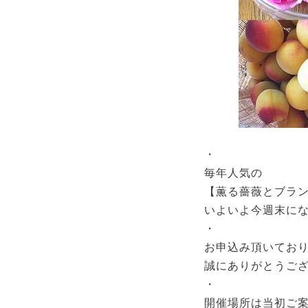
・
毎年人気の
【薫る薔薇とブラン
いよいよ今週末に
・
お申込み頂いてお
誠にありがとうご
・
開催場所は当初ご