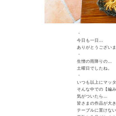
・
今日も一日…
ありがとうございま
・
生憎の雨降りの…
土曜日でしたね。
・
いつも以上にマッ
そんな中での【編
気がついたら…
皆さまの作品が大
テーブルに置けない