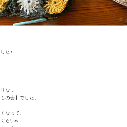
した♪
タリな…
みもの会】でした。
きくなって、
ぐらいw