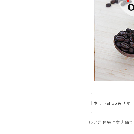
・
【ネットshopもサマ
・
ひと足お先に実店舗でス
・