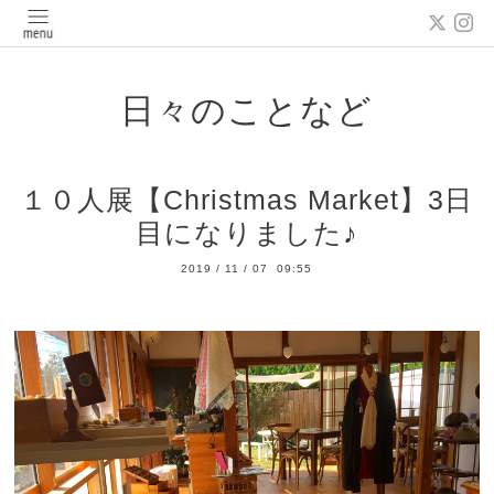
日々のことなど
１０人展【Christmas Market】3日
目になりました♪
2019
/
11
/
07 09:55