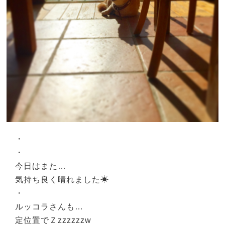
・
・
今日はまた…
気持ち良く晴れました☀︎
・
ルッコラさんも…
定位置でＺzzzzzzw