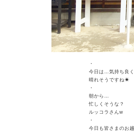
・
今日は…気持ち良
晴れそうですね☀︎
・
朝から…
忙しくそうな？
ルッコラさんw
・
今日も皆さまのお