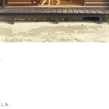
く、
越しを、