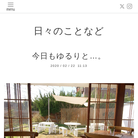
日々のことなど
今日もゆるりと…。
2020
/
02
/
22 11:13