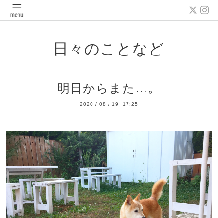
日々のことなど
明日からまた…。
2020
/
08
/
19 17:25