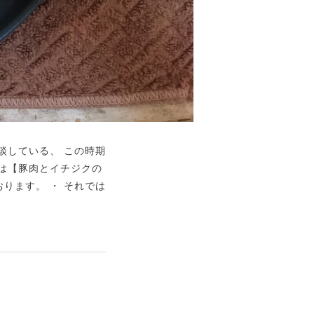
談している、 この時期
チは【豚肉とイチジクの
ります。 ・ それでは