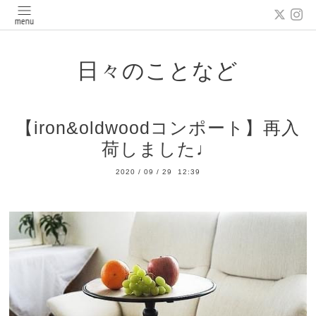
日々のことなど
【iron&oldwoodコンポート】再入
荷しました♩
2020
/
09
/
29 12:39