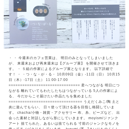
・ ・ 今週末のカフェ営業は、 明日のみとなってしまいました
が、 来週末および再来週末は【グループ展】 を開催させて頂きま
す。 ・ ５組の作家によるグループ展となります。 以下詳細で
す！ ・ ・つ・な・が・る・ 10月09日（金）-11日（日） 10月15
日（木）-17日（土） 11:00-17:00
=============================== 君へつながる 明日につ
ながる 離れていてもわたしたちはつながっている 5人の作家によ
る、 今だからこそ届けたい作品たちを集めました
================================ うえだくみこ/陶 土と
炎に遊んでもらい、 日々使って頂ける器を目指し格闘していま
す。 chacha/小物・雑貨・アクセサリー 布、糸、ビーズなど、 出
会った素材と対話しながら形にしていきます。 moyism/ジァンク
アート 捨てられた、あるいは捨てられる 寸前のジャンクなモノを
使ってモノヅクリをしています。 tugumi /革 〝まいにちのくらし