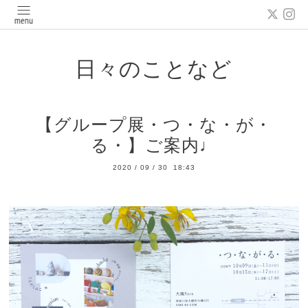
日々のことなど
【グループ展・つ・な・が・
る・】ご案内♩
2020
/
09
/
30 18:43