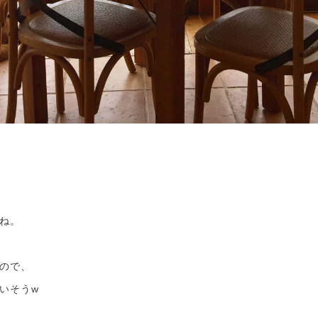
ね。
ので、
いそうw