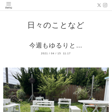
日々のことなど
今週もゆるりと…
2021
/
04
/
15 11:17