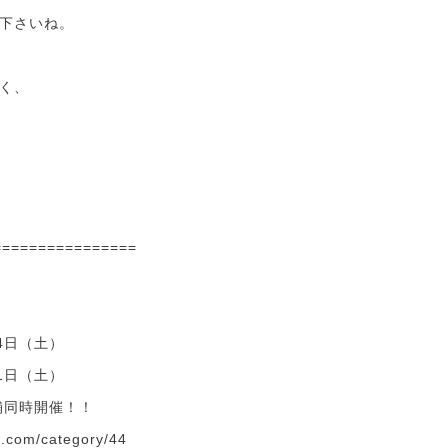
下さいね。
く、
================
24日（土）
31日（土）
舗同時開催！！
e.com/category/44