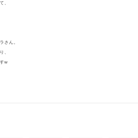
て、
ラさん。
り、
すw