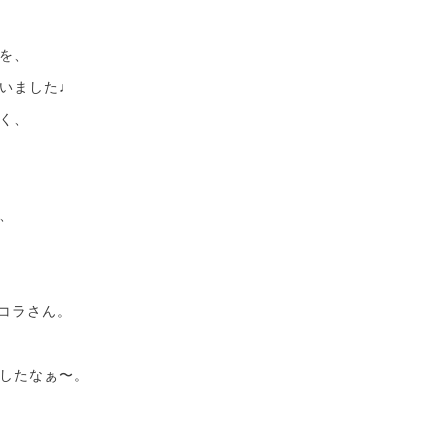
を、
いました♩
く、
、
ッコラさん。
したなぁ〜。