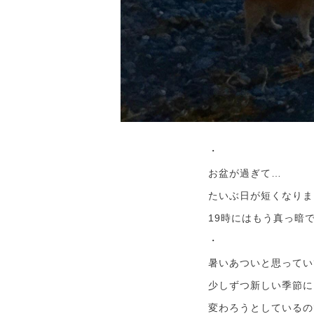
・
お盆が過ぎて…
たいぶ日が短くなりま
19時にはもう真っ暗
・
暑いあついと思ってい
少しずつ新しい季節に
変わろうとしているの