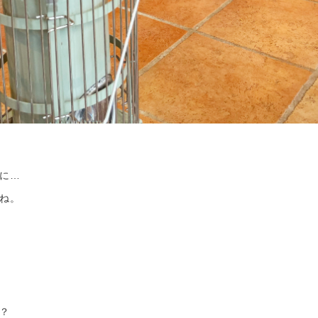
に…
ね。
？