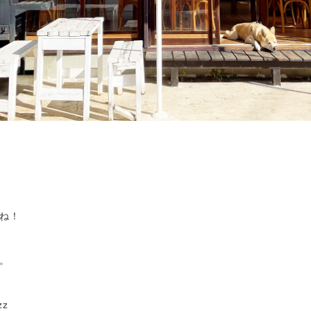
ね！
。
zz